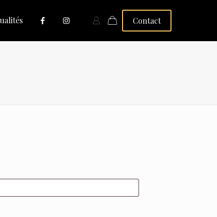
ualités
Contact
toire
bligatoire