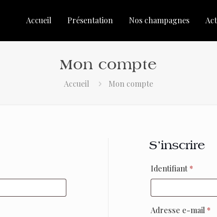
Accueil
Présentation
Nos champagnes
Act
Mon compte
Accueil
Mon compte
S’inscrire
Obliga
Identifiant
*
O
Adresse e-mail
*