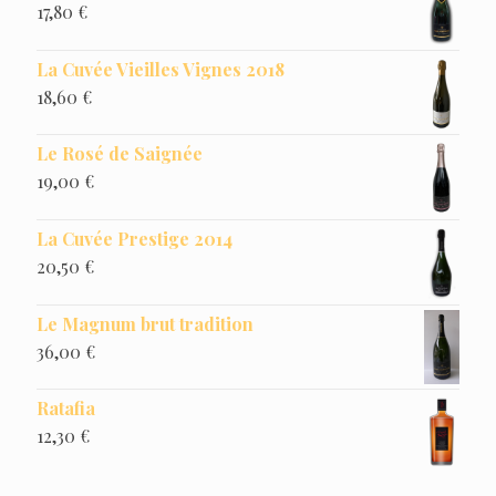
17,80
€
La Cuvée Vieilles Vignes 2018
18,60
€
Le Rosé de Saignée
19,00
€
La Cuvée Prestige 2014
20,50
€
Le Magnum brut tradition
36,00
€
Ratafia
12,30
€