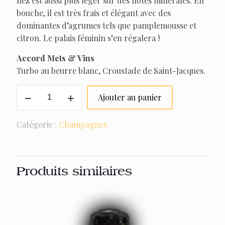
nez est aussi plus léger sur des notes minérales. En
bouche, il est très frais et élégant avec des
dominantes d’agrumes tels que pamplemousse et
citron. Le palais féminin s’en régalera !
Accord Mets & Vins
Turbo au beurre blanc, Croustade de Saint-Jacques.
quantité
Ajouter au panier
de
Le
Catégorie :
Champagnes
Blanc
de
Blancs
Produits similaires